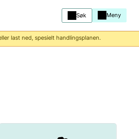
Meny
Søk
ler last ned, spesielt handlingsplanen.