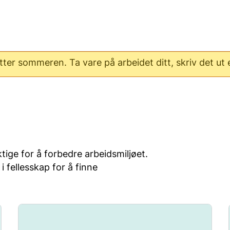
er sommeren. Ta vare på arbeidet ditt, skriv det ut el
tige for å forbedre arbeidsmiljøet.
i fellesskap for å finne