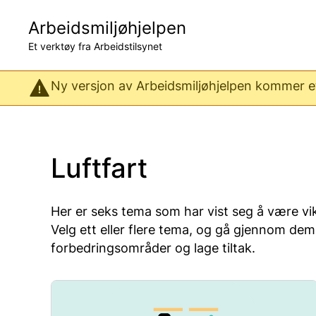
Hopp
til
Arbeidsmiljøhjelpen
hovedinnhold
Et verktøy fra Arbeidstilsynet
Ny versjon av Arbeidsmiljøhjelpen kommer ett
Luftfart
Her er seks tema som har vist seg å være vik
Velg ett eller flere tema, og gå gjennom dem 
forbedringsområder og lage tiltak.