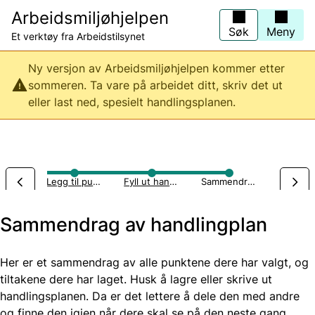
Hopp
Arbeidsmiljøhjelpen
til
hovedinnhold
Søk
Meny
Et verktøy fra Arbeidstilsynet
Ny versjon av Arbeidsmiljøhjelpen kommer etter
sommeren. Ta vare på arbeidet ditt, skriv det ut
eller last ned, spesielt handlingsplanen.
uter
Legg til punkter
Fyll ut handlingsplan
Sammendrag av handlingsplan
Sammendrag av handlingplan
Her er et sammendrag av alle punktene dere har valgt, og
tiltakene dere har laget. Husk å lagre eller skrive ut
handlingsplanen. Da er det lettere å dele den med andre
og finne den igjen når dere skal se på den neste gang.