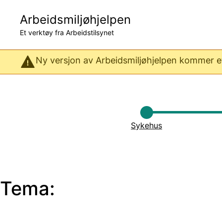
Hopp
til
Arbeidsmiljøhjelpen
hovedinnhold
Et verktøy fra Arbeidstilsynet
Ny versjon av Arbeidsmiljøhjelpen kommer ett
Sykehus
Tema: