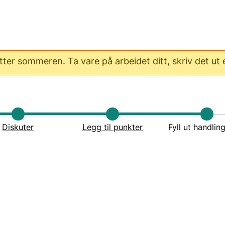
er sommeren. Ta vare på arbeidet ditt, skriv det ut el
Diskuter
Legg til punkter
Fyll ut handlin