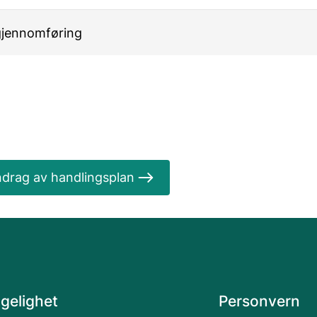
 gjennomføring
drag av handlingsplan
ngelighet
Personvern