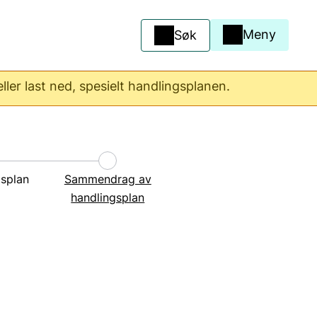
Meny
Søk
ler last ned, spesielt handlingsplanen.
gsplan
Sammendrag av
handlingsplan