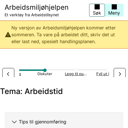
Hopp
Arbeidsmiljøhjelpen
til
hovedinnhold
Søk
Meny
Et verktøy fra Arbeidstilsynet
Ny versjon av Arbeidsmiljøhjelpen kommer etter
sommeren. Ta vare på arbeidet ditt, skriv det ut
eller last ned, spesielt handlingsplanen.
Sykehus
Diskuter
Legg til punkter
Fyll ut handlingsplan
Tema: Arbeidstid
Tips til gjennomføring