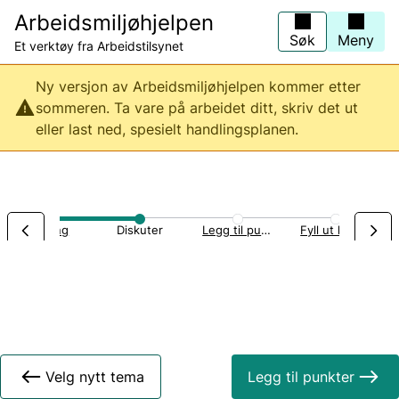
Hopp
Arbeidsmiljøhjelpen
til
hovedinnhold
Søk
Meny
Et verktøy fra Arbeidstilsynet
Ny versjon av Arbeidsmiljøhjelpen kommer etter
sommeren. Ta vare på arbeidet ditt, skriv det ut
eller last ned, spesielt handlingsplanen.
Servering
Diskuter
Legg til punkter
Fyll ut handlingsplan
Velg nytt tema
Legg til punkter