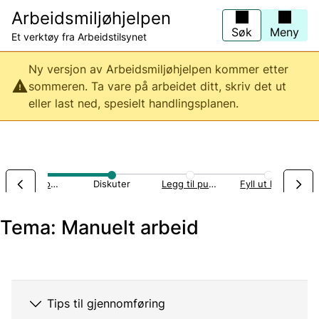
Hopp
Arbeidsmiljøhjelpen
til
hovedinnhold
Søk
Meny
Et verktøy fra Arbeidstilsynet
Ny versjon av Arbeidsmiljøhjelpen kommer etter
sommeren. Ta vare på arbeidet ditt, skriv det ut
eller last ned, spesielt handlingsplanen.
Renovasjon og gjenvinning
Diskuter
Legg til punkter
Fyll ut handlingsplan
Tema: Manuelt arbeid
Tips til gjennomføring