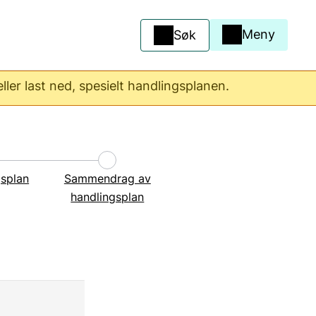
Meny
Søk
ler last ned, spesielt handlingsplanen.
gsplan
Sammendrag av
handlingsplan