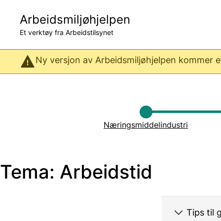
Hopp
til
Arbeidsmiljøhjelpen
hovedinnhold
Et verktøy fra Arbeidstilsynet
Ny versjon av Arbeidsmiljøhjelpen kommer ett
Næringsmiddelindustri
Tema: Arbeidstid
Tips til