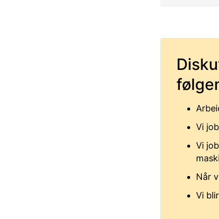
Disku
følge
Arbei
Vi jo
Vi jo
maski
Når vi
Vi bl