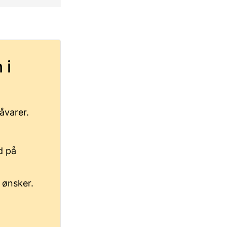
 i
råvarer.
d på
i ønsker.