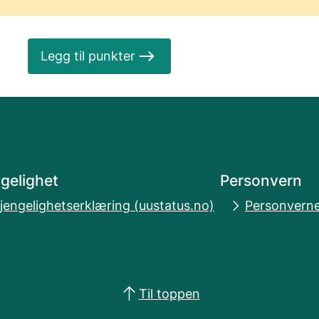
Legg til punkter
ngelighet
Personvern
gjengelighetserklæring (uustatus.no)
Personverne
Til toppen