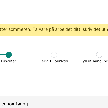
er sommeren. Ta vare på arbeidet ditt, skriv det ut el
Diskuter
Legg til punkter
Fyll ut handlin
 gjennomføring