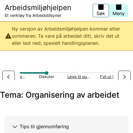
Hopp
Arbeidsmiljøhjelpen
til
hovedinnhold
Søk
Meny
Et verktøy fra Arbeidstilsynet
Ny versjon av Arbeidsmiljøhjelpen kommer etter
sommeren. Ta vare på arbeidet ditt, skriv det ut
eller last ned, spesielt handlingsplanen.
Næringsmiddelindustri
Diskuter
Legg til punkter
Fyll ut handlingsplan
Tema: Organisering av arbeidet
Tips til gjennomføring