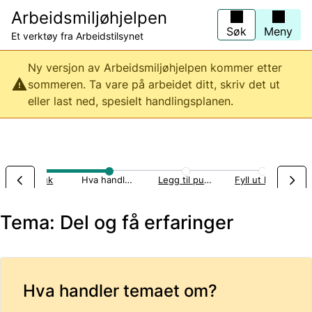
Hopp
Arbeidsmiljøhjelpen
til
hovedinnhold
Søk
Meny
Et verktøy fra Arbeidstilsynet
Ny versjon av Arbeidsmiljøhjelpen kommer etter
sommeren. Ta vare på arbeidet ditt, skriv det ut
eller last ned, spesielt handlingsplanen.
Landbruk
Hva handler temaet om?
Legg til punkter
Fyll ut handlingsplan
Tema: Del og få erfaringer
Hva handler temaet om?