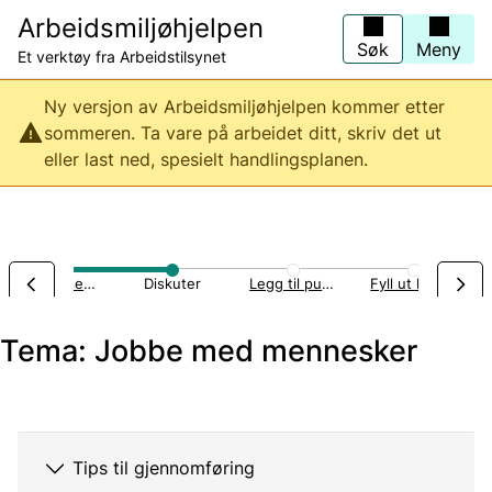
Hopp
Arbeidsmiljøhjelpen
til
hovedinnhold
Søk
Meny
Et verktøy fra Arbeidstilsynet
Ny versjon av Arbeidsmiljøhjelpen kommer etter
sommeren. Ta vare på arbeidet ditt, skriv det ut
eller last ned, spesielt handlingsplanen.
Ambulanse, brann og redning
Diskuter
Legg til punkter
Fyll ut handlingsplan
Tema: Jobbe med mennesker
Tips til gjennomføring